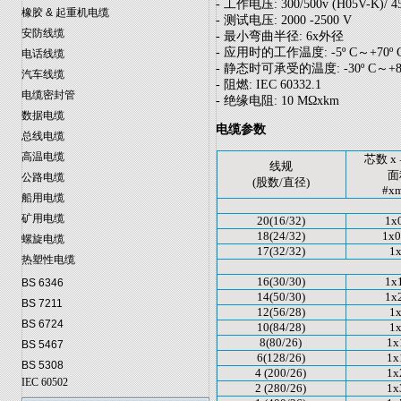
- 工作电压: 300/500v (H05V-K)/ 45
橡胶 & 起重机电缆
- 测试电压: 2000 -2500 V
安防线缆
- 最小弯曲半径: 6x外径
- 应用时的工作温度: -5º C～+70º 
电话线缆
- 静态时可承受的温度: -30º C～+80
汽车线缆
- 阻燃: IEC 60332.1
电缆密封管
- 绝缘电阻: 10 MΩxkm
数据电缆
电缆参数
总线电缆
高温电缆
芯数 x
线规
面
公路电缆
(股数/直径)
#x
船用电缆
矿用电缆
20(16/32)
1x
18(24/32)
1x0
螺旋电缆
17(32/32)
1
热塑性电缆
16(30/30)
1x
BS 6346
14(50/30)
1x
BS 7211
12(56/28)
1
BS 6724
10(84/28)
1
8(80/26)
1x
BS 5467
6(128/26)
1x
BS 5308
4 (200/26)
1x
IEC 60502
2 (280/26)
1x