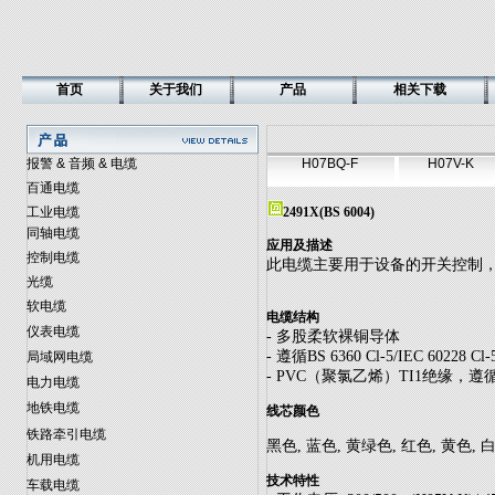
首页
关于我们
产品
相关下载
报警 & 音频 & 电缆
H07BQ-F
H07V-K
百通电缆
工业电缆
2491X(BS 6004)
同轴电缆
应用及描述
控制电缆
此电缆主要用于设备的开关控制，继电
光缆
软电缆
电缆结构
仪表电缆
- 多股柔软裸铜导体
- 遵循BS 6360 Cl-5/IEC 60228 Cl-
局域网电缆
- PVC（聚氯乙烯）TI1绝缘，遵循B
电力电缆
地铁电缆
线芯颜色
铁路牵引电缆
黑色, 蓝色, 黄绿色, 红色, 黄色, 
机用电缆
技术特性
车载电缆