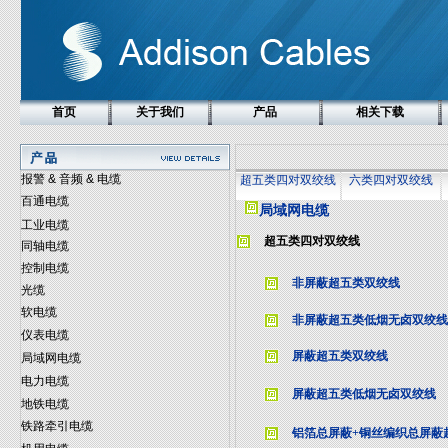
首页
关于我们
产品
相关下载
报警 & 音频 & 电缆
超五类四对双绞线
六类四对双绞线
百通电缆
局域网电缆
工业电缆
超五类四对双绞线
同轴电缆
控制电缆
非屏蔽超五类双绞线
光缆
软电缆
非屏蔽超五类低烟无卤双绞线
仪表电缆
屏蔽超五类双绞线
局域网电缆
电力电缆
屏蔽超五类低烟无卤双绞线
地铁电缆
铁路牵引电缆
铝箔总屏蔽+铜丝编织总屏蔽