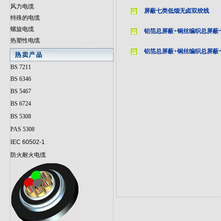
风力电缆
屏蔽七类低烟无卤双绞线
特殊的电缆
螺旋电缆
铝箔总屏蔽+铜丝编织总屏蔽
热塑性电缆
铝箔总屏蔽+铜丝编织总屏蔽
BS 7211
BS 6346
BS 5467
BS 6724
BS 5308
PAS 5308
I
EC 60502-1
防火耐火电缆