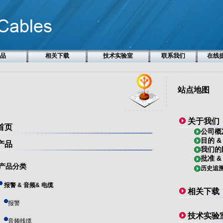
品
相关下载
技术实验室
联系我们
在线
站点地图
关于我们
首页
公司概
目的 &
产品
我们的
批准 &
产品分类
历史追
报警 & 音频& 电缆
相关下载
报警
技术实验
音频线缆