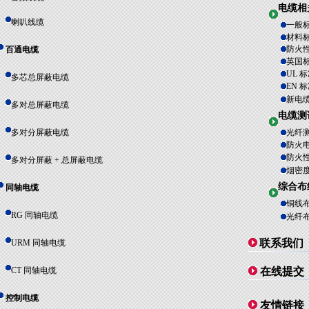
电缆相
喇叭线缆
一般
材料
防火
百通电缆
英国
UL 
多芯总屏蔽电缆
EN 
新电
多对总屏蔽电缆
电缆测
多对分屏蔽电缆
光纤
防火
防火
多对分屏蔽 + 总屏蔽电缆
烟密
综合布
同轴电缆
铜线
RG 同轴电缆
光纤
联系我们
URM 同轴电缆
CT 同轴电缆
在线提交
控制电缆
友情链接