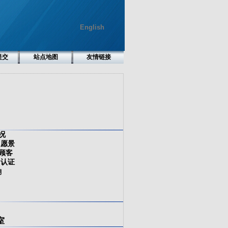
English
提交
站点地图
友情链接
况
 愿景
顾客
 认证
溯
室