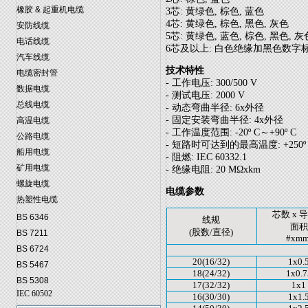
橡胶 & 起重机电缆
3芯: 黄绿色, 棕色, 蓝色
4芯: 黄绿色, 棕色, 黑色, 灰色
安防线缆
5芯: 黄绿色, 蓝色, 棕色, 黑色, 灰
电话线缆
6芯及以上: 白色绝缘加黑色数字
汽车线缆
技术特性
电缆密封管
- 工作电压: 300/500 V
数据电缆
- 测试电压: 2000 V
总线电缆
- 动态弯曲半径: 6x外径
- 固定安装弯曲半径: 4x外径
高温电缆
- 工作温度范围: -20º C～+90º C
公路电缆
- 短路时可达到的最高温度: +250º
船用电缆
- 阻燃: IEC 60332.1
矿用电缆
- 绝缘电阻: 20 MΩxkm
螺旋电缆
电缆参数
热塑性电缆
芯数 x 
BS 6346
线规
面积
(股数/直径)
BS 7211
#xmm
BS 6724
20(16/32)
1x0.
BS 5467
18(24/32)
1x0.7
BS 5308
17(32/32)
1x1
IEC 60502
16(30/30)
1x1.