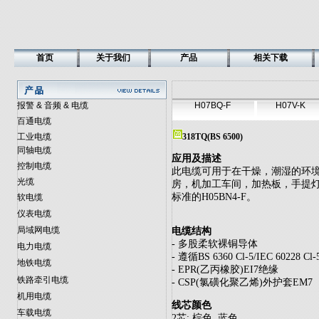
首页
关于我们
产品
相关下载
报警 & 音频 & 电缆
H07BQ-F
H07V-K
百通电缆
工业电缆
318TQ(BS 6500)
同轴电缆
应用及描述
控制电缆
此电缆可用于在干燥，潮湿的环
光缆
房，机加工车间，加热板，手提灯
标准的H05BN4-F。
软电缆
仪表电缆
局域网电缆
电缆结构
- 多股柔软裸铜导体
电力电缆
- 遵循BS 6360 Cl-5/IEC 60228 Cl-
地铁电缆
- EPR(乙丙橡胶)EI7绝缘
铁路牵引电缆
- CSP(氯磺化聚乙烯)外护套EM7
机用电缆
线芯颜色
车载电缆
2芯: 棕色, 蓝色