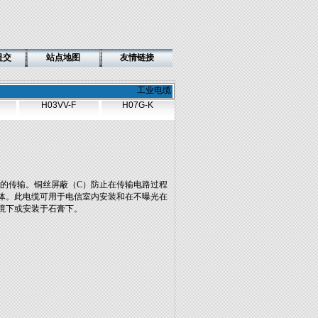
提交
站点地图
友情链接
工业电缆
H03VV-F
H07G-K
号的传输。铜丝屏蔽（C）防止在传输电路过程
体。此电缆可用于电信室内安装和在不曝光在
境下或安装于石膏下。