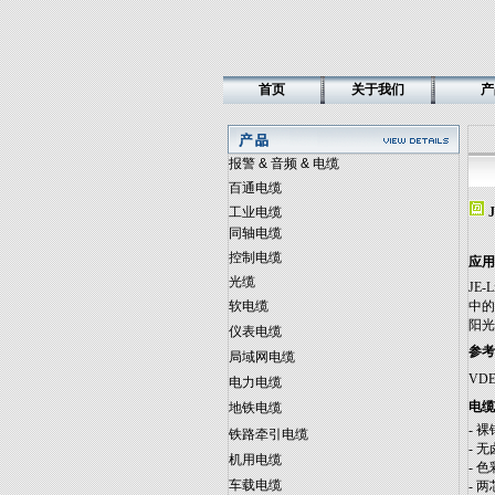
首页
关于我们
产
报警 & 音频 & 电缆
百通电缆
工业电缆
同轴电缆
控制电缆
应用
光缆
JE
软电缆
中的
阳光
仪表电缆
参考
局域网电缆
VDE
电力电缆
电缆
地铁电缆
- 裸
铁路牵引电缆
- 无
机用电缆
- 
车载电缆
- 