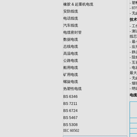
- 
橡胶 & 起重机电缆
- 
安防线缆
- 无
电话线缆
技术
汽车线缆
- 工
- 测
电缆密封管
线芯/
数据电缆
- 最
总线电缆
- 应
- 静
高温电缆
- 阻燃
公路电缆
- 
船用电缆
- 
最大.
矿用电缆
- 无卤
螺旋电缆
- 烟
- 绝
热塑性电缆
电缆
BS 6346
BS 7211
BS 6724
BS 5467
BS 5308
IEC 60502