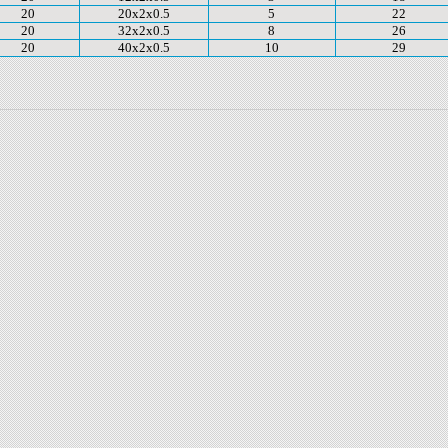
20
20x2x0.5
5
22
20
32x2x0.5
8
26
20
40x2x0.5
10
29