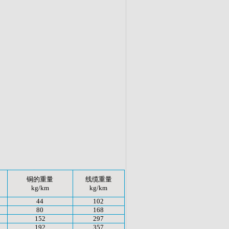
铜的重量
线缆重量
kg/km
kg/km
44
102
80
168
152
297
192
357