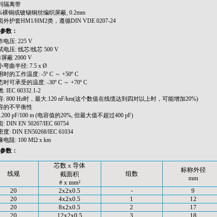
塑料隔离带
85%裸铜或镀锡铜丝编织屏蔽, 0.2mm
卤外护套HM1/HM2类，遵循DIN VDE 0207-24
参数：
作电压: 225 V
试电压: 线芯/线芯 500 V
屏蔽 2000 V
小弯曲半径: 7.5 x Ø
用时的工作温度: -5º C ～ +50º C
态时可承受的温度: -30º C ～ +70º C
: IEC 60332.1-2
互容: 800 Hz时，最大.120 nF/km(这个数值在线缆达到四对以上时，可能增加20%)
电容的不平衡性
200 pF/100 m (电容值的20%, 但最大值不超过400 pF)
: DIN EN 50267/IEC 60754
密度: DIN EN50268/IEC 61034
缘电阻: 100 MΩ x km
参数：
芯数 x 导体
标称外径
线规
组数
截面积
mm
# x mm²
20
2x2x0.5
-
9
20
4x2x0.5
1
12
20
8x2x0.5
2
17
20
12x2x0.5
3
18