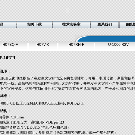
品
相关下载
技术实验室
联系我们
在线
H07BQ-F
H07V-K
H07RN-F
U-1000 R2V
JE-LiHCH
说明：
-LiHCH无卤电缆提高了在发生火灾的情况下的表现性能，可用于电话传输，测量和信
电气干扰。高氧指数的绝缘材料可防止火焰的传播，并在发生火灾时不产生腐蚀性气
下的室外安装。这些电缆适用于固定安装在具有火灾危险的地方，在干燥和潮湿的环
标准：
 0815, CE 低压73/23/EEC和93/68/EEC指令, ROHS认证
结构：
铜导体 7x0.3mm
卤绝缘, HI1/HI2类，遵循DIN VDE part 23
色彩编码遵循DIN VDE 0815 (包括色环和色组）
两芯对绞成对，四对成组，多组成层（两对或四芯的电缆组成一个星形结构）